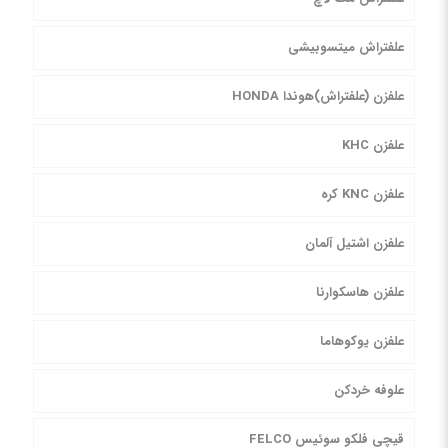
علفتراش میتسوبیشی
علفزن (علفتراش)هوندا HONDA
علفزن KHC
علفزن KNC کره
علفزن اشتیل آلمان
علفزن هاسکوارنا
علفزن یوکوهاما
علوفه خردکن
قیچی فلکو سوئیس FELCO