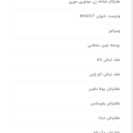
هایکاتر-شاخه زن موتوری موری
وایزست تایوان WISEST
ویبراتور
یونجه چین بشقابی
علف تراش AS
علف تراش اکو ژاپن
علفتراش بوفا دلفین
علفتراش پاورمکس
علفتراش دیانا
علفتراش مک لاچ