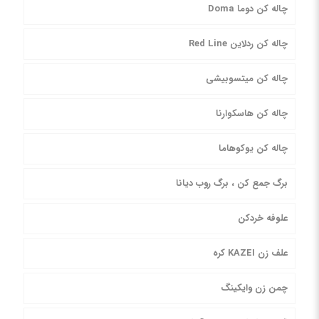
چاله کن دوما Doma
چاله کن ردلاین Red Line
چاله کن میتسوبیشی
چاله کن هاسکوارنا
چاله کن یوکوهاما
برگ جمع کن ، برگ روب دیانا
علوفه خردکن
علف زن KAZEI کره
چمن زن وایکینگ