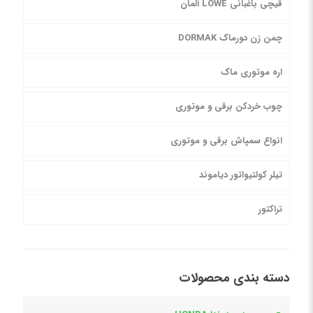
قیچی باغبانی LOWE آلمان
چمن زن دورماک DORMAK
اره موتوری ماک
چوب خردکن برقی و موتوری
انواع سمپاش برقی و موتوری
تیلر کولتیواتور دیاموند
تراکتور
دسته بندی محصولات