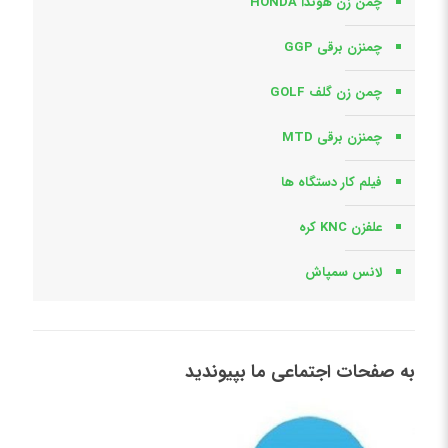
چمن زن هوندا HONDA
چمنزن برقی GGP
چمن زن گلف GOLF
چمنزن برقی MTD
فیلم کار دستگاه ها
علفزن KNC کره
لانس سمپاش
به صفحات اجتماعی ما بپیوندید