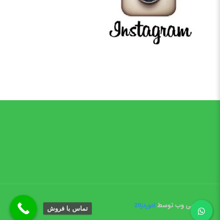
طراحی وب توسط
ادوردز20
تماس با فروش