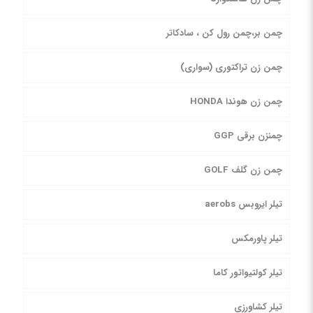
چمن بر،چمن رول کن ، سادکاتر
چمن زن تراکتوری (سواری)
چمن زن هوندا HONDA
چمنزن برقی GGP
چمن زن گلف GOLF
تیلر ایروبس aerobs
تیلر پاورمکس
تیلر کولتیواتور کاما
تیلر کشاورزی