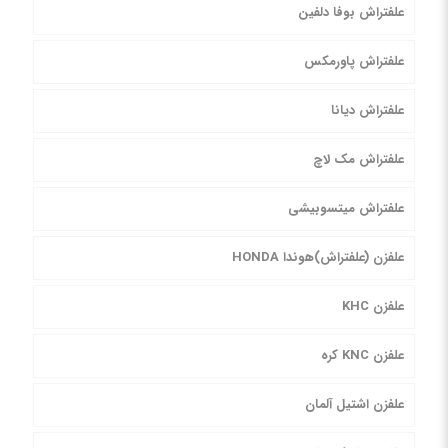
علفتراش بوفا دلفین
علفتراش پاورمکس
علفتراش دیانا
علفتراش مک لاچ
علفتراش میتسوبیشی
علفزن (علفتراش)هوندا HONDA
علفزن KHC
علفزن KNC کره
علفزن اشتیل آلمان