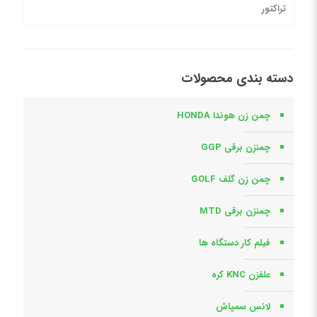
تراکتور
دسته بندی محصولات
چمن زن هوندا HONDA
چمنزن برقی GGP
چمن زن گلف GOLF
چمنزن برقی MTD
فیلم کار دستگاه ها
علفزن KNC کره
لانس سمپاش