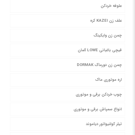
علوفه خردکن
علف زن KAZEI کره
چمن زن وایکینگ
قیچی باغبانی LOWE آلمان
چمن زن دورماک DORMAK
اره موتوری ماک
چوب خردکن برقی و موتوری
انواع سمپاش برقی و موتوری
تیلر کولتیواتور دیاموند