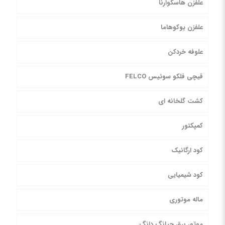
علفزن هاسکوارنا
علفزن یوکوهاما
علوفه خردکن
قیچی فلکو سوئیس FELCO
کشت گلخانه ای
کمپکتور
کود ارگانیک
کود شیمیایی
ماله موتوری
موتور برق جیانگ دانگ