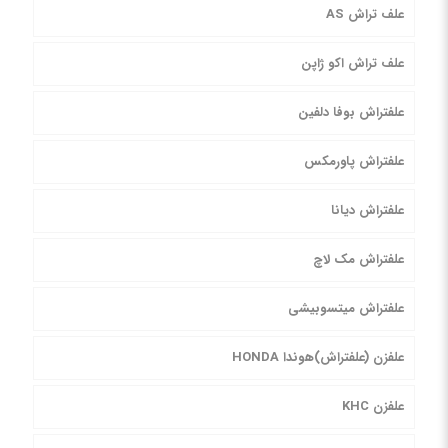
علف تراش AS
علف تراش اکو ژاپن
علفتراش بوفا دلفین
علفتراش پاورمکس
علفتراش دیانا
علفتراش مک لاچ
علفتراش میتسوبیشی
علفزن (علفتراش)هوندا HONDA
علفزن KHC