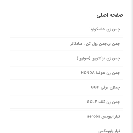
صفحه اصلی
چمن زن هاسکوارنا
چمن بر،چمن رول کن ، سادکاتر
چمن زن تراکتوری (سواری)
چمن زن هوندا HONDA
چمنزن برقی GGP
چمن زن گلف GOLF
تیلر ایروبس aerobs
تیلر پاورمکس