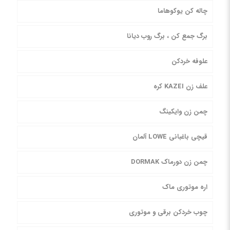
چاله کن یوکوهاما
برگ جمع کن ، برگ روب دیانا
علوفه خردکن
علف زن KAZEI کره
چمن زن وایکینگ
قیچی باغبانی LOWE آلمان
چمن زن دورماک DORMAK
اره موتوری ماک
چوب خردکن برقی و موتوری