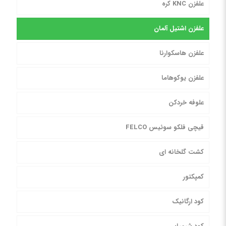
علفزن KNC کره
علفزن اشتیل آلمان
علفزن هاسکوارنا
علفزن یوکوهاما
علوفه خردکن
قیچی فلکو سوئیس FELCO
کشت گلخانه ای
کمپکتور
کود ارگانیک