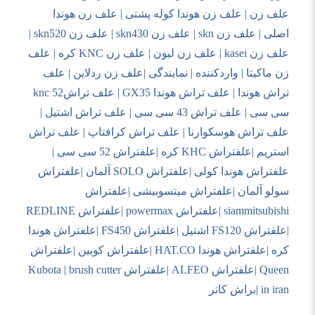
علف زن | علف زن هوندا کوله پشتی | علف زن هوندا
اصلی | علف زن
skn
| علف زن
skn430
| علف زن
skn520
|
علف زن
kasei
| علف زن لیون | علف زن
KNC
کره | علف
زن ماکیتا | واردکننده | نمایندگی |علف زن ردلاین | علف
تراش هوندا | علف تراش هوندا
GX35
| علف تراش
52
knc
سی سی | علف تراش 43 سی سی | علف تراش اشتیل |
علف تراش هوسکوارنا | علف تراش کرافتاپ | علف تراش
استریم |علفتراش
KHC
کره |علفتراش 52 سی سی |
علفتراش هوندا کولی |علفتراش
SOLO
آلمان |علفتراش
سولو آلمان |علفتراش میتسوبیشی |علفتراش
siammitsubishi
|علفتراش
powermax
|علفتراش
REDLINE
|علفتراش
FS120
اشتیل |علفتراش
FS450
|علفتراش هوندا
کره |علفتراش هوندا
HAT.CO
|علفتراش کویین |علفتراش
Queen
|علفتراش
ALFEO
|علفتراش
brush cutter
|
Kubota
in iran
|براش کاتر