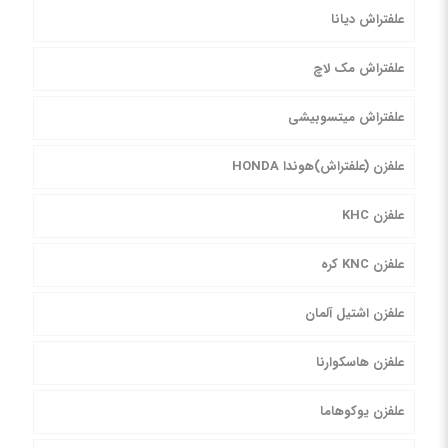
علفتراش دیانا
علفتراش مک لاچ
علفتراش میتسوبیشی
علفزن (علفتراش)هوندا HONDA
علفزن KHC
علفزن KNC کره
علفزن اشتیل آلمان
علفزن هاسکوارنا
علفزن یوکوهاما