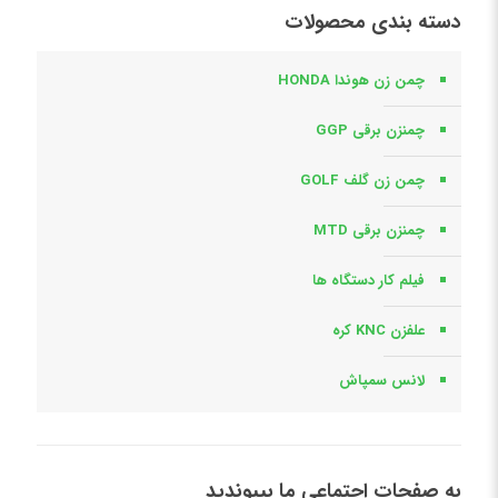
دسته بندی محصولات
چمن زن هوندا HONDA
چمنزن برقی GGP
چمن زن گلف GOLF
چمنزن برقی MTD
فیلم کار دستگاه ها
علفزن KNC کره
لانس سمپاش
به صفحات اجتماعی ما بپیوندید