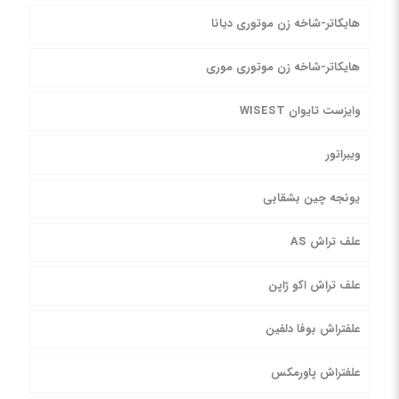
هایکاتر-شاخه زن موتوری دیانا
هایکاتر-شاخه زن موتوری موری
وایزست تایوان WISEST
ویبراتور
یونجه چین بشقابی
علف تراش AS
علف تراش اکو ژاپن
علفتراش بوفا دلفین
علفتراش پاورمکس