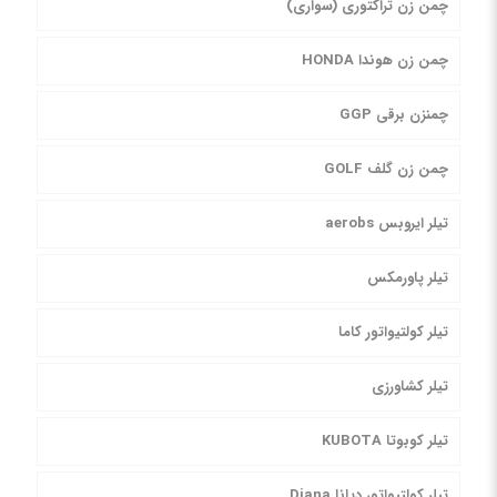
چمن زن تراکتوری (سواری)
چمن زن هوندا HONDA
چمنزن برقی GGP
چمن زن گلف GOLF
تیلر ایروبس aerobs
تیلر پاورمکس
تیلر کولتیواتور کاما
تیلر کشاورزی
تیلر کوبوتا KUBOTA
تیلر کولتیواتور دیانا Diana