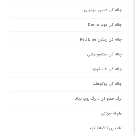
چاله کن دستی موتوری
چاله کن دوما Doma
چاله کن ردلاین Red Line
چاله کن میتسوبیشی
چاله کن هاسکوارنا
چاله کن یوکوهاما
برگ جمع کن ، برگ روب دیانا
علوفه خردکن
علف زن KAZEI کره