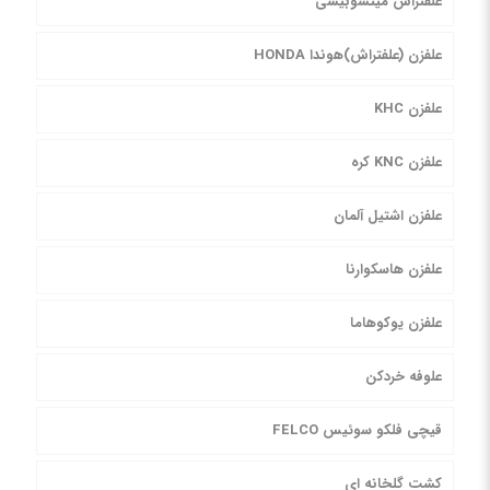
علفتراش میتسوبیشی
علفزن (علفتراش)هوندا HONDA
علفزن KHC
علفزن KNC کره
علفزن اشتیل آلمان
علفزن هاسکوارنا
علفزن یوکوهاما
علوفه خردکن
قیچی فلکو سوئیس FELCO
کشت گلخانه ای