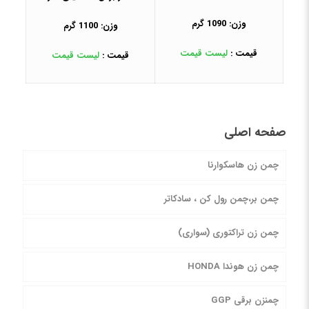
وزن: 1090 گرم
وزن: 1100 گرم
قیمت :
لیست قیمت
قیمت :
لیست قیمت
صفحه اصلی
چمن زن هاسکوارنا
چمن بر،چمن رول کن ، سادکاتر
چمن زن تراکتوری (سواری)
چمن زن هوندا HONDA
چمنزن برقی GGP