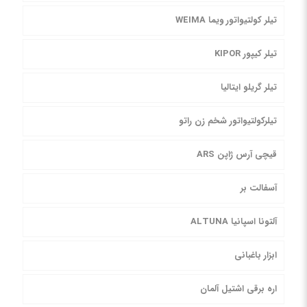
تیلر کولتیواتور ویما WEIMA
تیلر کیپور KIPOR
تیلر گریلو ایتالیا
تیلرکولتیواتور شخم زن راتو
قیچی آرس ژاپن ARS
آسفالت بر
آلتونا اسپانیا ALTUNA
ابزار باغبانی
اره برقی اشتیل آلمان