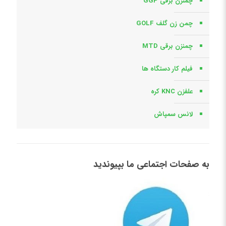
چمنزن برقی GGP
چمن زن گلف GOLF
چمنزن برقی MTD
فیلم کار دستگاه ها
علفزن KNC کره
لانس سمپاش
به صفحات اجتماعی ما بپیوندید