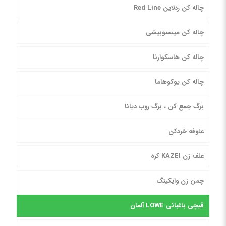
چاله کن ردلاین Red Line
چاله کن میتسوبیشی
چاله کن هاسکوارنا
چاله کن یوکوهاما
برگ جمع کن ، برگ روب دیانا
علوفه خردکن
علف زن KAZEI کره
چمن زن وایکینگ
قیچی باغبانی LOWE آلمان