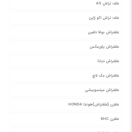
علف تراش AS
علف تراش اکو ژاپن
علفتراش بوفا دلفین
علفتراش پاورمکس
علفتراش دیانا
علفتراش مک لاچ
علفتراش میتسوبیشی
علفزن (علفتراش)هوندا HONDA
علفزن KHC