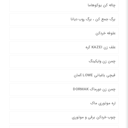
چاله کن یوکوهاما
برگ جمع کن ، برگ روب دیانا
علوفه خردکن
علف زن KAZEI کره
چمن زن وایکینگ
قیچی باغبانی LOWE آلمان
چمن زن دورماک DORMAK
اره موتوری ماک
چوب خردکن برقی و موتوری