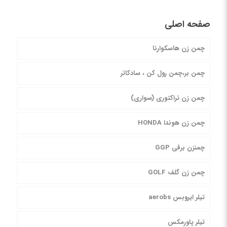
صفحه اصلی
چمن زن هاسکوارنا
چمن بر،چمن رول کن ، سادکاتر
چمن زن تراکتوری (سواری)
چمن زن هوندا HONDA
چمنزن برقی GGP
چمن زن گلف GOLF
تیلر ایروبس aerobs
تیلر پاورمکس