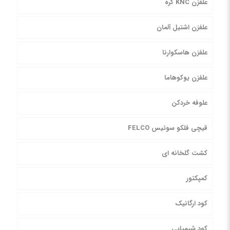
علفزن KNC کره
علفزن اشتیل آلمان
علفزن هاسکوارنا
علفزن یوکوهاما
علوفه خردکن
قیچی فلکو سوئیس FELCO
کشت گلخانه ای
کمپکتور
کود ارگانیک
کود شیمیایی