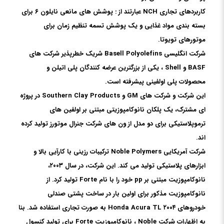
کاربردهای تجاری NCH عبارتند از : پوشش های مانعی نایلون ۶ برای
بسته بندی مواد غذایی و یک پوشش تسمه تنظیم زمان برای
موتورهای تویوتا.
شرکت انگلیسی Basell Polyolefins شریک خطرپذیر شرکت های
BASF و Shell ، یکی از بزرگترین عرضه کنندگان پلی اتیلن و
محصولات پلی اولفینی پیشرفته است.
این شرکت و شرکت های GM و Southern Clay Products در پروژه
ای مشترک، یک پلکان نانوکامپوزیتی مبتنی بر اولفین های
ترموپلاستیکی برای دو مدل از ون های شرکت جنرال موتورز تولید کرده
اند.
شرکت آمریکایی Noble Polymers ترکیبات رزینی با کارآیی بالا و
ابزارهای پلاستیکی تولید می کند. این شرکت، در سال ۲۰۰۳،
نانوکامپوزیت مبتنی بر pp خود را با نام Forte تولید کرد. از
نانوکامپوزیت مذکور برای اولین بار در ساخت پشتی صندلی
خودروهای ۲۰۰۴ Honda Acura TL به صورت تجاری استفاده شد. بنا
به اظهارات شرکت Noble ، نانوکامپوزیت Forte برای تولید کنسول