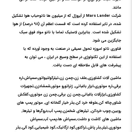
مانند.
شرکت Mars Lander از آیروژل که از میلیون ها نانوحباب هوا تشکیل
شده، در تایر استفاده کرده است که قسمت اعظم آن (۹۸ درصد) از هوا
تشکیل شده است. بنابراین لاستیک تماما با نانو مواد فوق سبک
جایگزین می شود.
فناوری نانو امروزه تحول عمیقی در صنعت به وجود آورده که با
استفاده از این تکنولوژی در سطح وسیع در ایران ، می توان به
پیشرفت های قابل ملاحظه ای دست یافت.
ماشین آلات کشاورزی,علف زن،چمن زن،تیلرکولتیواتور،سمپاش،اره
برقی،اره موتوری،ابزار باغبانی, ژنراتورو موتور,شمشادزن,تجهیزات
کشاورزی,ابزارآلات باغبانی,چمن زن برقی,چمن زن موتوری،كفكش
شناور,چاله کن,علوفه خرد کن,بذر خیار گلخانه ای, موتور پمپ های
روبین,چوب خردکن, تیلرهای شخمزن,پمپ آب,دروگرها و تیلرها,
ماشین های کاشت و داشت,سمپاش ها،پمپ آب,سمپاش
موتوری,تیلر,بذر پاش,تراکتور,کود ارگانیک,کود شیمیایی,کود آلی,بذر