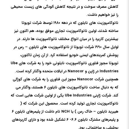
کاهش مصرف سوخت و در نتیجه کاهش آلودگی های زیست محیطی
را نیز خواهیم داشت.
نانوکامپوزیت های نایلون که در دهه ۱۹۸۰ توسط شرکت تویوتا
ساخته شدند، اولین نانوکامپوزیت تجاری موفق بوده، هم اکنون نیز
بیشترین کاربرد را در میان انواع مختلف نانوکامپوزیت ها دارند. در
اوایل سال ۱۹۹۰ شرکت تویوتا از نانوکامپوزیت های نایلون – رس در
پوشش کمربندهای ایمنی خودرو استفاده کرد. از آن زمان تاکنون،
تویوتا مجوز فناوری نانوکامپوزیت نایلونی خود را به شرکت های Ube
Industries در ژاپن و Nanocor در ایالات متحده واگذار کرده است.
همچنین شرکت Nanocor مجوز این فناوری را به شرکت های کوژکی
که به دنبال ساخت نانوکامپوزیت های نایلون ۶ هستند، واگذار می
کند. شرکت ژاپنی Ube Industries یکی از اولین شرکت هایی است که
نانوکامپوزیت تجاری تولید کرده است. محصول این شرکت که (
هیبرید نایلون – خاک رس ) یا NCH نام داشت از پلیمرهای نایلون ۶
و پلیمرهای مشترک نایلون ۶.۶- ۶ تشکیل شده بود و دارای کاربردهای
پوششی و ساختمانی بود.