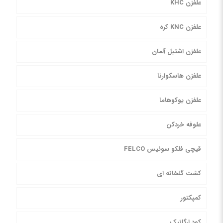
علفزن KHC
علفزن KNC کره
علفزن اشتیل آلمان
علفزن هاسکوارنا
علفزن یوکوهاما
علوفه خردکن
قیچی فلکو سوئیس FELCO
کشت گلخانه ای
کمپکتور
کود ارگانیک