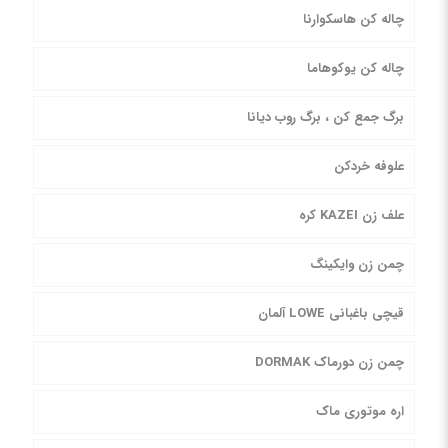
چاله کن هاسکوارنا
چاله کن یوکوهاما
برگ جمع کن ، برگ روب دیانا
علوفه خردکن
علف زن KAZEI کره
چمن زن وایکینگ
قیچی باغبانی LOWE آلمان
چمن زن دورماک DORMAK
اره موتوری ماک