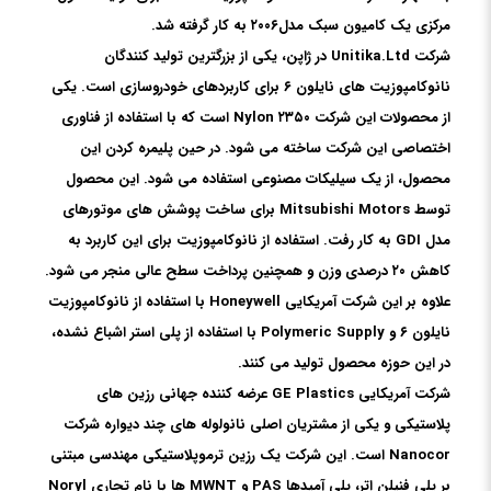
مرکزی یک کامیون سبک مدل۲۰۰۶ به کار گرفته شد.
شرکت Unitika.Ltd در ژاپن، یکی از بزرگترین تولید کنندگان
نانوکامپوزیت های نایلون ۶ برای کاربردهای خودروسازی است. یکی
از محصولات این شرکت Nylon ۲۳۵۰ است که با استفاده از فناوری
اختصاصی این شرکت ساخته می شود. در حین پلیمره کردن این
محصول، از یک سیلیکات مصنوعی استفاده می شود. این محصول
توسط Mitsubishi Motors برای ساخت پوشش های موتورهای
مدل GDI به کار رفت. استفاده از نانوکامپوزیت برای این کاربرد به
کاهش ۲۰ درصدی وزن و همچنین پرداخت سطح عالی منجر می شود.
علاوه بر این شرکت آمریکایی Honeywell با استفاده از نانوکامپوزیت
نایلون ۶ و Polymeric Supply با استفاده از پلی استر اشباع نشده،
در این حوزه محصول تولید می کنند.
شرکت آمریکایی GE Plastics عرضه کننده جهانی رزین های
پلاستیکی و یکی از مشتریان اصلی نانولوله های چند دیواره شرکت
Nanocor است. این شرکت یک رزین ترموپلاستیکی مهندسی مبتنی
بر پلی فنیلن اتر، پلی آمیدها PAS و MWNT ها با نام تجاری Noryl