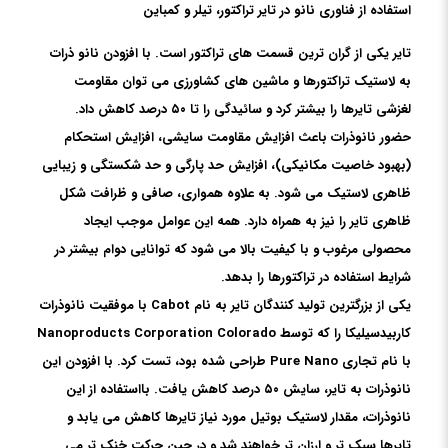
استفاده از فناوری نانو در تایر تراکتور، تیلر و کمباین
تایر یکی از گران ترین قسمت های تراکتور است. با افزودن نانو ذرات
به لاستیک تراکتورها و ماشین های کشاورزی می توان مقاومت
لغزشی تایرها را بیشتر کرد و سائیدگی را تا ۵۰ درصد کاهش داد.
حضور نانوذرات باعث افزایش مقاومت سایشی، افزایش استحکام
(بهبود خاصیت مکانیکی)، افزایش حد پارگی و حد شکستگی و زیبایی
ظاهری لاستیک می شود. به علاوه همواری، صافی و ظرافت شکل
ظاهری تایر را نیز به همراه دارد. همه این عوامل موجب ایجاد
محصولی مرغوب و با کیفیت بالا می شود که توانایی دوام بیشتر در
شرایط استفاده در تراکتورها را بدهد.
یکی از بزرگترین تولید کنندگان تایر به نام Cabot با موفقیت نانوذرات
کاربیدسیلیکا را که توسط Nanoproducts Corporation Colorado
با نام تجاری Pure Nano طراحی شده بود، تست کرد. با افزودن این
نانوذرات به تایر، سایش ۵۰ درصد کاهش یافت. بااستفاده از این
نانوذرات، مقدار لاستیک بوتیل مورد نیاز تایرها کاهش می یابد و
تایرها سبک تر و ارزان تر خواهند شد و در حین حرکت خنک تر می