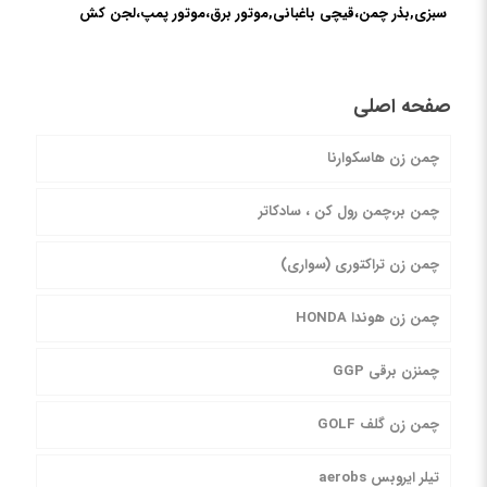
سبزی,بذر چمن،قیچی باغبانی,موتور برق،موتور پمپ،لجن کش
صفحه اصلی
چمن زن هاسکوارنا
چمن بر،چمن رول کن ، سادکاتر
چمن زن تراکتوری (سواری)
چمن زن هوندا HONDA
چمنزن برقی GGP
چمن زن گلف GOLF
تیلر ایروبس aerobs