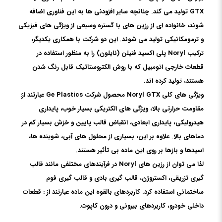
GTX تولید می کند. چنانچه سایر افزودنی ها به این فناوری اضافه
شوند، خانواده ای از رزین های با گستره وسیعی از ویژگی های فیزیکی
و ترمومکانیکی تولید می شوند. این دو شرکت با همکاری یکدیگر،
ترکیب Noryl پلی اکسید فنیلن (نایلون) را به منظور استفاده در
قطعات خارجی اتومبیل که با روش الکتروستاتیک قابل رنگ شدن
هستند، تولید کرده اند.
ویژگی های کلی Noryl GTX محصول شرکت Ge Plastics عبارتند از:
مقاومت حرارتی بالا، ویژگی های الکتریکی بسیار خوب، پایداری
هیدرولیکی، پایداری ابعادی، انقباض قالب پایین و خزش بسیار کم در
دماهای بالا. علاوه بر این، بسیاری از محلول های آبی، شوینده ها،
اسیدها و بازها بر روی این ماده بی تأثیر هستند.
لذا می توان از رزین های Noryl در فرآیندهای مختلفی مانند قالب
گیری تزریقی، اکستروژن، قالب گیری بادی و قالب گیری فوم
ساختمانی استفاده کرد. کاربردهای بالقوه این ماده عبارتند از : قطعات
داخلی خودرو، کاربردهای بیرونی و درون کاپوت.