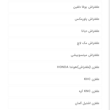
علفتراش بوفا دلفین
علفتراش پاورمکس
علفتراش دیانا
علفتراش مک لاچ
علفتراش میتسوبیشی
علفزن (علفتراش)هوندا HONDA
علفزن KHC
علفزن KNC کره
علفزن اشتیل آلمان