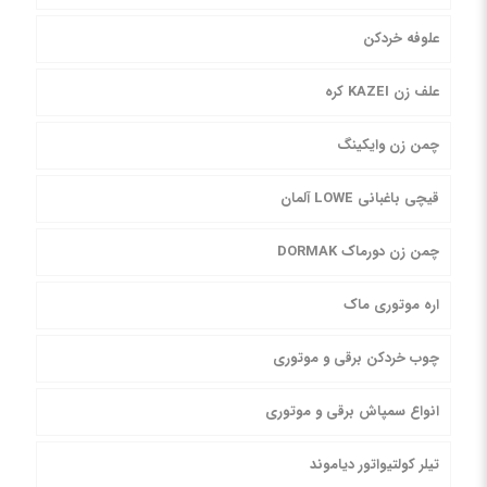
علوفه خردکن
علف زن KAZEI کره
چمن زن وایکینگ
قیچی باغبانی LOWE آلمان
چمن زن دورماک DORMAK
اره موتوری ماک
چوب خردکن برقی و موتوری
انواع سمپاش برقی و موتوری
تیلر کولتیواتور دیاموند