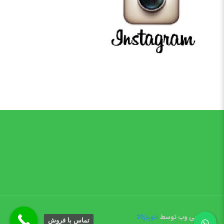
طراحی وب توسط
ادوردز20
تماس با فروش