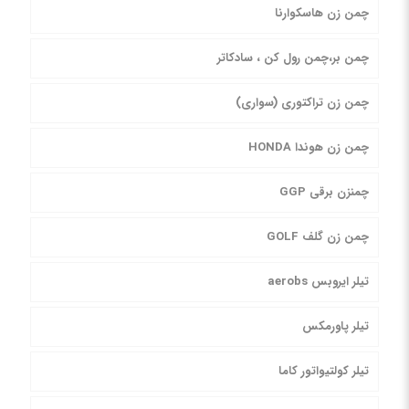
چمن زن هاسکوارنا
چمن بر،چمن رول کن ، سادکاتر
چمن زن تراکتوری (سواری)
چمن زن هوندا HONDA
چمنزن برقی GGP
چمن زن گلف GOLF
تیلر ایروبس aerobs
تیلر پاورمکس
تیلر کولتیواتور کاما