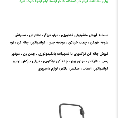
برای مشاهده فیلم کار دستگاه ها در اینستاگرام اینجا کلیک کنید.
سامانه فروش ماشینهای کشاورزی ، تیلر، دروگر ، علفتراش ، سمپاش ،
علوفه خردکن ، چمب خردکن ، یونجه چین ، کولتیواتور ، چاله کن ، اره
فروش چاله کن تراکتوری با تسهیلات بانکیموتوری ، چمن زن ، موتور
پمپ ، هایکاتر ، موتور برق ، چاله کن تراکتوری ، تریلی بارکش تیلر و
کولتیواتور ، آسیاب ، میکسر ، بالابر ، لوازم دامپروری