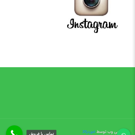
طراحی وب توسط
ادوردز20
تماس با فروش