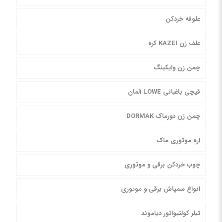
علوفه خردکن
علف زن KAZEI کره
چمن زن وایکینگ
قیچی باغبانی LOWE آلمان
چمن زن دورماک DORMAK
اره موتوری ماک
چوب خردکن برقی و موتوری
انواع سمپاش برقی و موتوری
تیلر کولتیواتور دیاموند