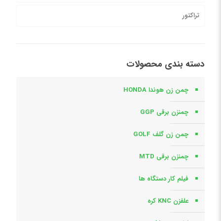
تراکتور
دسته بندی محصولات
چمن زن هوندا HONDA
چمنزن برقی GGP
چمن زن گلف GOLF
چمنزن برقی MTD
فیلم کار دستگاه ها
علفزن KNC کره