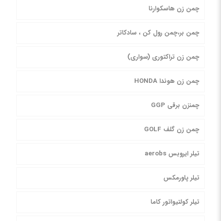
چمن زن هاسکوارنا
چمن بر،چمن رول کن ، سادکاتر
چمن زن تراکتوری (سواری)
چمن زن هوندا HONDA
چمنزن برقی GGP
چمن زن گلف GOLF
تیلر ایروبس aerobs
تیلر پاورمکس
تیلر کولتیواتور کاما