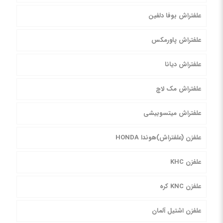
علفتراش بوفا دلفین
علفتراش پاورمکس
علفتراش دیانا
علفتراش مک لاچ
علفتراش میتسوبیشی
علفزن (علفتراش)هوندا HONDA
علفزن KHC
علفزن KNC کره
علفزن اشتیل آلمان