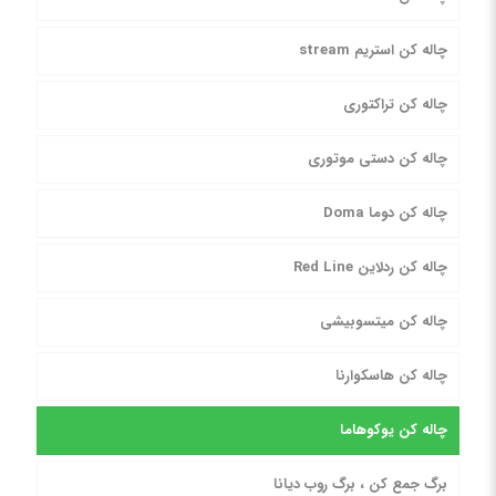
چاله کن استریم stream
چاله کن تراکتوری
چاله کن دستی موتوری
چاله کن دوما Doma
چاله کن ردلاین Red Line
چاله کن میتسوبیشی
چاله کن هاسکوارنا
چاله کن یوکوهاما
برگ جمع کن ، برگ روب دیانا