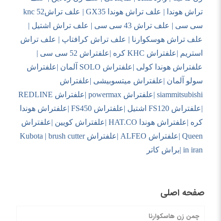
تراش هوندا | علف تراش هوندا
GX35
| علف تراش
52
knc
سی سی | علف تراش 43 سی سی | علف تراش اشتیل |
علف تراش هوسکوارنا | علف تراش کرافتاپ | علف تراش
استریم |علفتراش
KHC
کره |علفتراش 52 سی سی |
علفتراش هوندا کولی |علفتراش
SOLO
آلمان |علفتراش
سولو آلمان |علفتراش میتسوبیشی |علفتراش
siammitsubishi
|علفتراش
powermax
|علفتراش
REDLINE
|علفتراش
FS120
اشتیل |علفتراش
FS450
|علفتراش هوندا
کره |علفتراش هوندا
HAT.CO
|علفتراش کویین |علفتراش
Queen
|علفتراش
ALFEO
|علفتراش
brush cutter
|
Kubota
in iran
|براش کاتر
صفحه اصلی
چمن زن هاسکوارنا