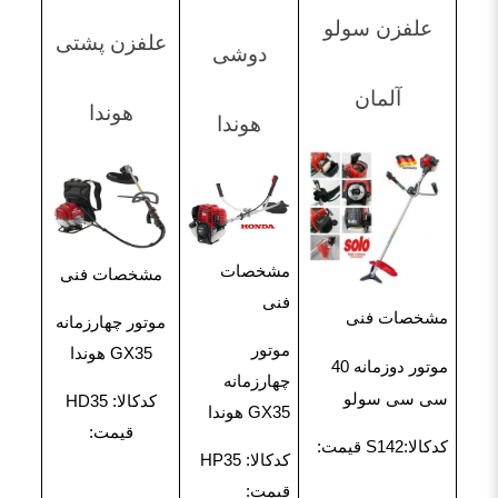
علفزن سولو
علفزن پشتی
دوشی
آلمان
هوندا
هوندا
مشخصات
مشخصات فنی
فنی
مشخصات فنی
موتور چهارزمانه
موتور
GX35 هوندا
موتور دوزمانه 40
چهارزمانه
سی سی سولو
کدکالا: HD35
GX35 هوندا
قیمت:
کدکالا:S142 قیمت:
کدکالا: HP35
قیمت: