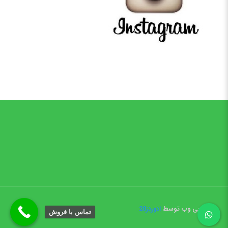
طراحی وب توسط
ادوردز20
تماس با فروش