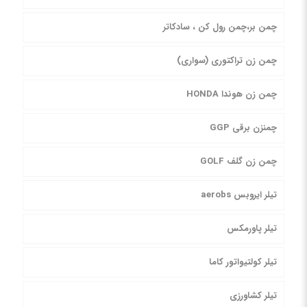
چمن بر،چمن رول کن ، سادکاتر
چمن زن تراکتوری (سواری)
چمن زن هوندا HONDA
چمنزن برقی GGP
چمن زن گلف GOLF
تیلر ایروبس aerobs
تیلر پاورمکس
تیلر کولتیواتور کاما
تیلر کشاورزی