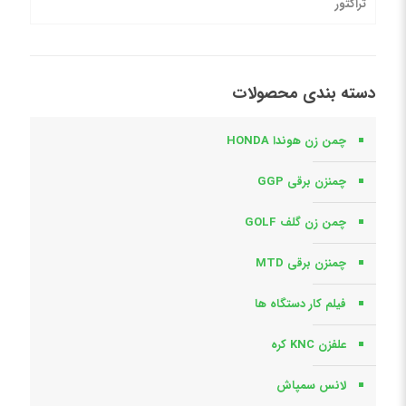
تراکتور
دسته بندی محصولات
چمن زن هوندا HONDA
چمنزن برقی GGP
چمن زن گلف GOLF
چمنزن برقی MTD
فیلم کار دستگاه ها
علفزن KNC کره
لانس سمپاش