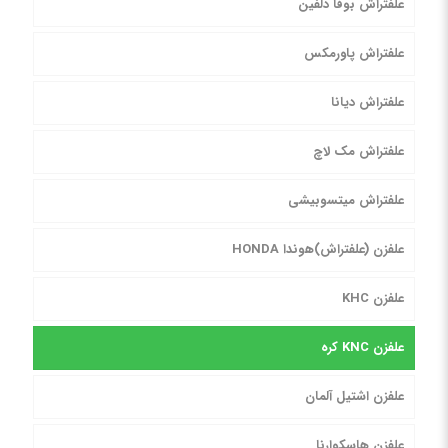
علفتراش بوفا دلفین
علفتراش پاورمکس
علفتراش دیانا
علفتراش مک لاچ
علفتراش میتسوبیشی
علفزن (علفتراش)هوندا HONDA
علفزن KHC
علفزن KNC کره
علفزن اشتیل آلمان
علفزن هاسکوارنا