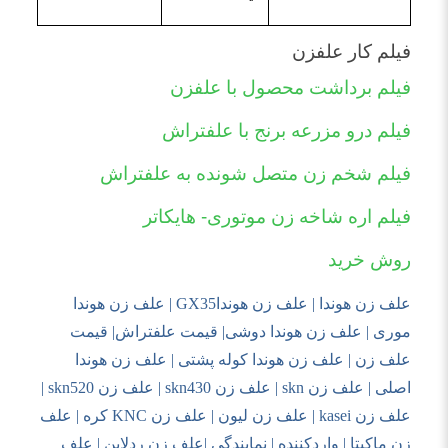
فیلم کار علفزن
فیلم برداشت محصول با علفزن
فیلم درو مزرعه برنج با علفتراش
فیلم شخم زن متصل شونده به علفتراش
فیلم اره شاخه زن موتوری- هایکاتر
روش خرید
علف زن هوندا | علف زن هوندا
GX35
| علف زن هوندا
موری | علف زن هوندا دوشی| قیمت علفتراش| قیمت
علف زن | علف زن هوندا کوله پشتی | علف زن هوندا
اصلی | علف زن
skn
| علف زن
skn430
| علف زن
skn520
|
علف زن
kasei
| علف زن لیون | علف زن
KNC
کره | علف
زن ماکیتا | واردکننده | نمایندگی |علف زن ردلاین | علف