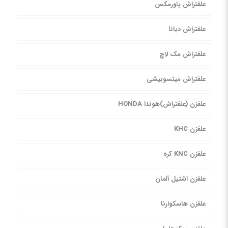
علفتراش پاورمکس
علفتراش دیانا
علفتراش مک لاچ
علفتراش میتسوبیشی
علفزن (علفتراش)هوندا HONDA
علفزن KHC
علفزن KNC کره
علفزن اشتیل آلمان
علفزن هاسکوارنا