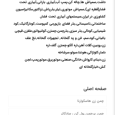
داشت,سمپاش ها,چاله کن،پمپ آب,آبیاری بارانی,آبیاری تحت
فشار(قطره ای),سمپاش موتوری,تیلر,بذرپاش,تراکتور,مکانیزاسیون
کشاورزی در ایران,سیستمهای آبیاری تحت فشار,
ساختمانی,تاسیساتی,بذر فضای باز,ورمی کمپوست,کودارگانیک,کود
شیمیایی,کودآلی,بذر سبزی,بذرچمن،چمنزن،کولتیواتور،علفزن،قیچی
باغبانی،کود،سم، فن و پد گلخانه, تجهیزات گلخانه,نخ علف
زن،روبین،کلات آهن،اره آلکو،چمنزن گلف،اره
دلمار،کاوازاکی،هوندا،سولو،سرشاخه
زن،دینام،کارواش،خانگی،صنعتی،موتوربرق،موتورپمپ،لجن
کش،خیارگلخانه ای
صفحه اصلی
چمن زن هاسکوارنا
چمن بر،چمن رول کن ، سادکاتر