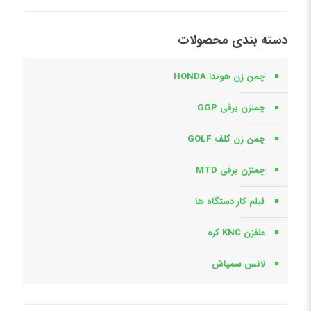
دسته بندی محصولات
چمن زن هوندا HONDA
چمنزن برقی GGP
چمن زن گلف GOLF
چمنزن برقی MTD
فیلم کار دستگاه ها
علفزن KNC کره
لانس سمپاش