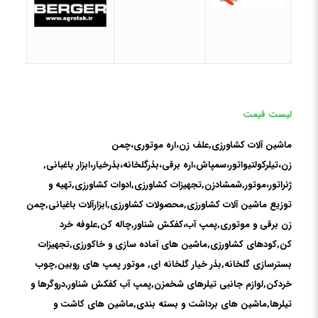
لیست قیمت
ماشین آلات کشاورزی,علف زن،اره موتوری،چمن
زن،تیلرکولتیواتور،سمپاش،اره برقی،بذرگلخانه،بذرخیار،ابزار باغبانی,
ژنراتور،موتور,شمشادزن,تجهیزات کشاورزی,ادوات کشاورزی,تهیه و
توزیع ماشین آلات کشاورزی,محصولات کشاورزی,ابزارآلات باغبانی,چمن
زن برقی و موتوری,پمپ آب،كفكش شناور,چاله کن,علوفه خرد
کن,کودهای کشاورزی,ماشین های آماده سازی و خاکورزی,تجهیزات
بسترسازی گلخانه,بذر خیار گلخانه ای, موتور پمپ های روبین,چوب
خردکن,لوازم جانبی تیلرهای شخمزن,پمپ آب كفكش شناور,دروگرها و
تیلرها,ماشین های برداشت و بسته بندی,ماشین های کاشت و