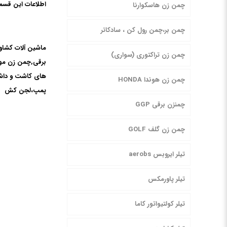
اطلاعات این قسمت
چمن زن هاسکوارنا
چمن بر،چمن رول کن ، سادکاتر
ماشین آلات کشاور
چمن زن تراکتوری (سواری)
برقی,چمن زن موت
های کاشت و داشت
چمن زن هوندا HONDA
پمپ،لجن کش
چمنزن برقی GGP
چمن زن گلف GOLF
تیلر ایروبس aerobs
تیلر پاورمکس
تیلر کولتیواتور کاما