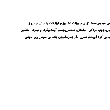
ورو موتور,شمشادزن,تجهیزات کشاورزی,ابزارآلات باغبانی,چمن زن
ین,چوب خردکن, تیلرهای شخمزن,پمپ آب,دروگرها و تیلرها, ماشین
ی,کود آلی,بذر سبزی,بذر چمن،قیچی باغبانی,موتور برق،موتور