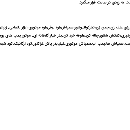
 به زودی در سایت قرار میگیرد.
زی,علف زن،چمن زن،تیلرکولتیواتور،سمپاش،اره برقی،اره موتوری،ابزار باغبانی, ژنرات
وری،كفكش شناور,چاله کن,علوفه خرد کن,بذر خیار گلخانه ای, موتور پمپ های روب
,سمپاش ها،پمپ آب,سمپاش موتوری,تیلر,بذر پاش,تراکتور,کود ارگانیک,کود شیمیای